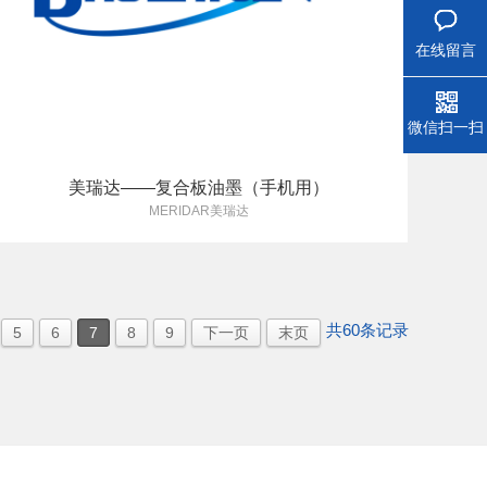
在线留言
微信扫一扫
美瑞达——复合板油墨（手机用）
MERIDAR美瑞达
共
60
条记录
5
6
7
8
9
下一页
末页