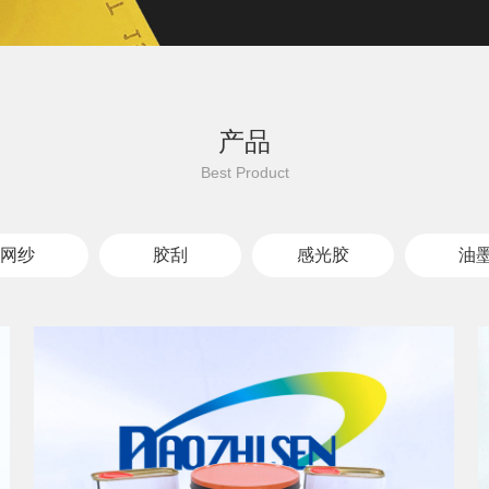
产品
网纱
胶刮
感光胶
油