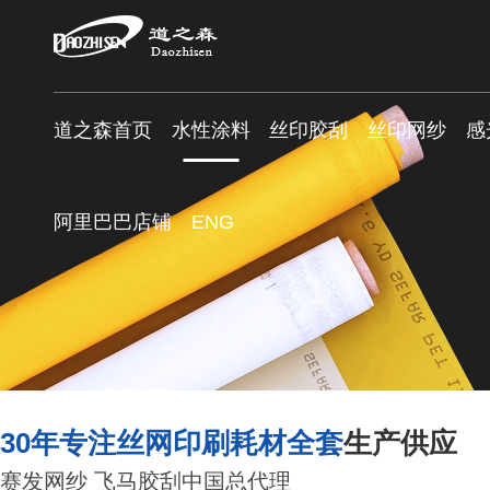
道之森首页
水性涂料
丝印胶刮
丝印网纱
感
阿里巴巴店铺
ENG
30年专注丝网印刷耗材全套
生产供应
赛发网纱 飞马胶刮中国总代理