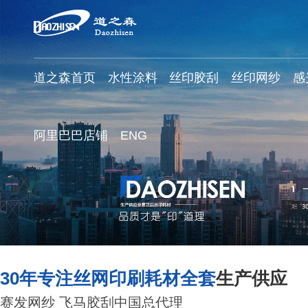
道之森首页
水性涂料
丝印胶刮
丝印网纱
感
阿里巴巴店铺
ENG
30年专注丝网印刷耗材全套
生产供应
赛发网纱 飞马胶刮中国总代理