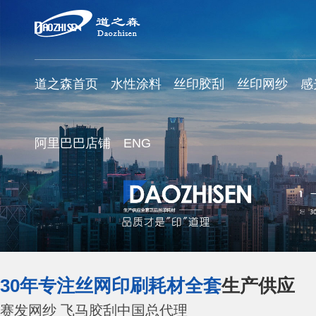
道之森首页
水性涂料
丝印胶刮
丝印网纱
感
阿里巴巴店铺
ENG
30年专注丝网印刷耗材全套
生产供应
赛发网纱 飞马胶刮中国总代理