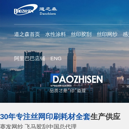
道之森首页
水性涂料
丝印胶刮
丝印网纱
感
阿里巴巴店铺
ENG
30年专注丝网印刷耗材全套
生产供应
赛发网纱 飞马胶刮中国总代理