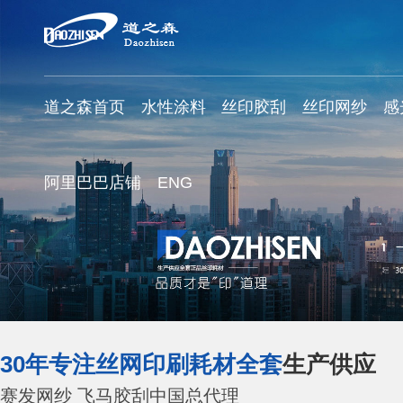
道之森首页
水性涂料
丝印胶刮
丝印网纱
感
阿里巴巴店铺
ENG
30年专注丝网印刷耗材全套
生产供应
赛发网纱 飞马胶刮中国总代理