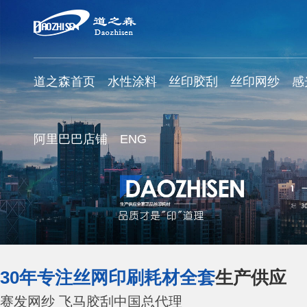
道之森首页
水性涂料
丝印胶刮
丝印网纱
感
阿里巴巴店铺
ENG
30年专注丝网印刷耗材全套
生产供应
赛发网纱 飞马胶刮中国总代理