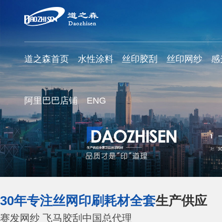
道之森首页
水性涂料
丝印胶刮
丝印网纱
感
阿里巴巴店铺
ENG
30年专注丝网印刷耗材全套
生产供应
赛发网纱 飞马胶刮中国总代理