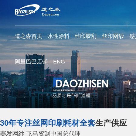
道之森首页
水性涂料
丝印胶刮
丝印网纱
感
阿里巴巴店铺
ENG
30年专注丝网印刷耗材全套
生产供应
赛发网纱 飞马胶刮中国总代理