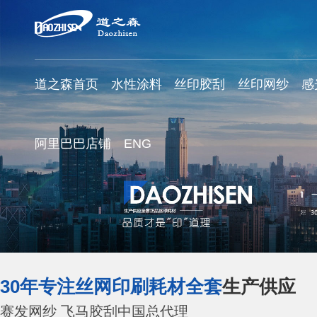
道之森首页
水性涂料
丝印胶刮
丝印网纱
感
阿里巴巴店铺
ENG
30年专注丝网印刷耗材全套
生产供应
赛发网纱 飞马胶刮中国总代理