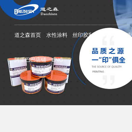
道之森首页
水性涂料
丝印胶刮
丝印网纱
感
阿里巴巴店铺
ENG