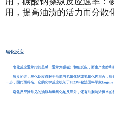
用，碳酸钠操纵反应速率：
用，提高油渍的活力而分散
皂化反应
皂化反应通常指的是
碱
（通常为强碱）和
酯
反应，而生产出
醇
和
狭义的讲，
皂化
反应仅限于
油脂
与
氢氧化钠
或
氢氧化钾
混合，得
一步，因此而得名。它的化学反应机制于1823年被
法国
科学家Eugène 
皂化
反应除常见的
油脂
与
氢氧化钠
反应外，还有油脂与浓
氨水
的