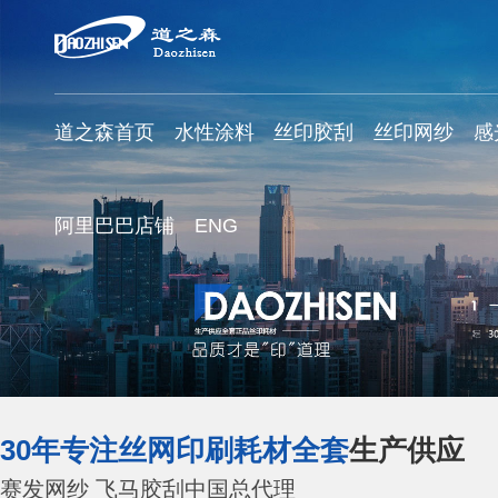
道之森首页
水性涂料
丝印胶刮
丝印网纱
感
阿里巴巴店铺
ENG
30年专注丝网印刷耗材全套
生产供应
赛发网纱 飞马胶刮中国总代理