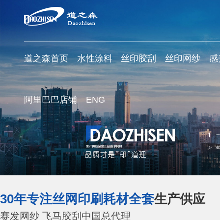
道之森首页
水性涂料
丝印胶刮
丝印网纱
感
阿里巴巴店铺
ENG
30年专注丝网印刷耗材全套
生产供应
赛发网纱 飞马胶刮中国总代理