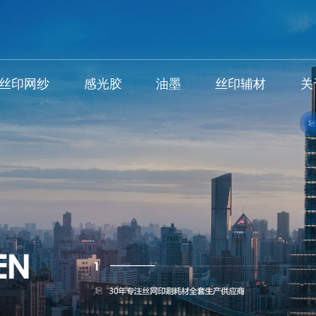
丝印网纱
感光胶
油墨
丝印辅材
关