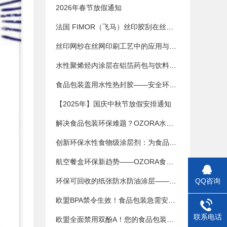
2026年春节放假通知
法国 FIMOR（飞马）丝印胶刮在丝网印刷中的应用与优势
丝印网纱在丝网印刷工艺中的应用与影响
水性聚烯烃内涂层在铝箔药包与饮料包装中的应用趋势
食品包装盖用水性热封胶——安全环保的密封解决方案
【2025年】国庆中秋节放假安排通知
解决食品包装环保难题？OZORA水性食品级纸涂层剂为何成为替代PE淋膜的首选
创新环保水性食物级涂层剂：为食品包装提供安全、可持续的解决方案
航空餐盒环保新趋势——OZORA食品级水性涂层剂
环保可回收的纸张防水防油涂层——OZORA食品级包装新方案
QQ咨询
欧盟BPA禁令生效！食品包装急需安全涂层替代方案
联系电话
欧盟全面禁用双酚A！您的食品包装急需这款水性热封胶解决方案